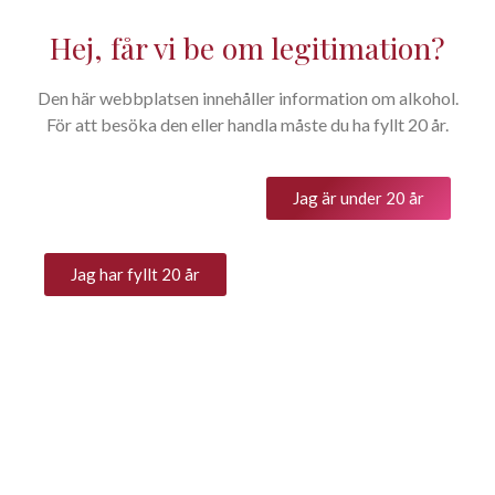
Hej, får vi be om legitimation?
Den här webbplatsen innehåller information om alkohol.
Home
Alla viner
Mousserande vin
You are here:
För att besöka den eller handla måste du ha fyllt 20 år.
Våra viner
Jag är under 20 år
Visa filer
Jag har fyllt 20 år