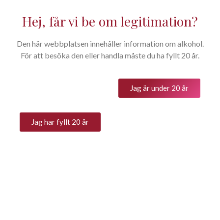
Hej, får vi be om legitimation?
Den här webbplatsen innehåller information om alkohol.
Om oss
För att besöka den eller handla måste du ha fyllt 20 år.
Home
Om oss
You are here:
Jag är under 20 år
Om oss
Jag har fyllt 20 år
Enbart noga personligt utvalda
viner —
viner som vi själva vill dricka och
bjuda
våra vänner på.