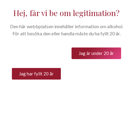
Hej, får vi be om legitimation?
Den här webbplatsen innehåller information om alkohol.
För att besöka den eller handla måste du ha fyllt 20 år.
Kontakta oss
Hör av er till oss om ni har
Jag är under 20 år
frågor.
Jag har fyllt 20 år