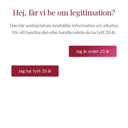
Hej, får vi be om legitimation?
Den här webbplatsen innehåller information om alkohol.
Gianfranco Alessandria
För att besöka den eller handla måste du ha fyllt 20 år.
Home
Producenter
Gianfranco Alessandria
You are here:
Jag är under 20 år
Gianfranco Alessandria
Vi är en liten familj mitt i
Jag har fyllt 20 år
verkligheten, vi producerar
vin med kärlek och ett leende
från sluttningarna runt
Monforte d’Alba.