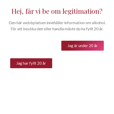
Hej, får vi be om legitimation?
Den här webbplatsen innehåller information om alkohol.
På flaskan
För att besöka den eller handla måste du ha fyllt 20 år.
Home
På flaskan
You are here:
Jag är under 20 år
På flaskan
Det är nog många av oss som
Jag har fyllt 20 år
tycker att text och
information på vinflaskornas
etiketter är svår att förstå.
Vad är vad och vad betyder
det?