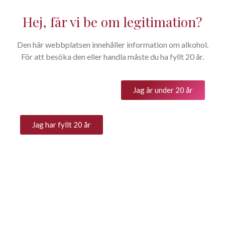
Hej, får vi be om legitimation?
Den här webbplatsen innehåller information om alkohol.
Klassifikationer
För att besöka den eller handla måste du ha fyllt 20 år.
Home
På flaskan
Klassifikationer
You are here:
Jag är under 20 år
Klassifikationer
Jag har fyllt 20 år
Det är nog många av oss
som tycker att text och
information på
vinflaskornas etiketter är
svår att förstå. VdT, IGT,
DOC & DOCG – vad