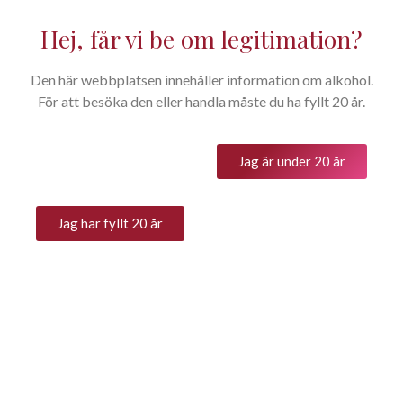
Hej, får vi be om legitimation?
Den här webbplatsen innehåller information om alkohol.
Dacasto Duilio – Vianus Rosé
För att besöka den eller handla måste du ha fyllt 20 år.
DOC Piemonte Rosato / SB Art
53282
Jag är under 20 år
192
kr
Jag har fyllt 20 år