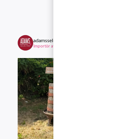
Följ gär
adamsselected
Importör av viner från mindre, personliga familjeägda ving