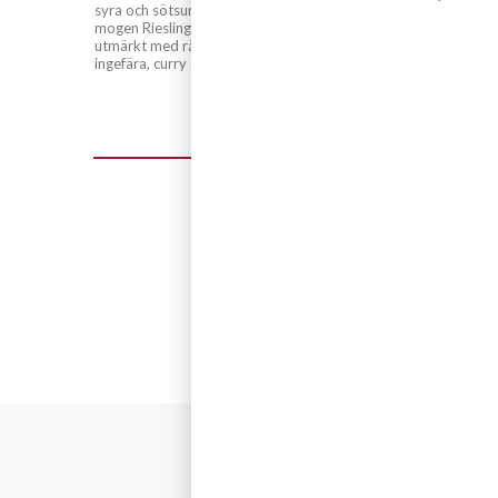
syra och sötsur smak. Välgjord
mogen Riesling fungerar även
utmärkt med rätter baserade på
ingefära, curry och saffran.