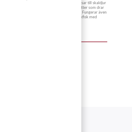
4,3 gr socker/L. Passar till skaldjur
och asiatiska maträtter som drar
åt det syrliga hållet. Fungerar även
bra till friterad bläckfisk med
pressad citron.