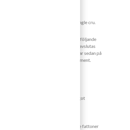
om växer på kalkhaltig lera i sydläge. Single cru.
 oktober,
mgår en 20 dagars lång maceration. Efterföljande
 på medelstora ekfat och tonneaux, den avslutas
at. Buteljering ca 2 år efter skörden. Vilar sedan på
tart. Helt ofilterat, kan innehålla lite sediment.
skor per år.
0 år
ex. Mogna mörka bär, vanilj, örter och något
rad syra och fina silkiga tanniner. Lättare fattoner