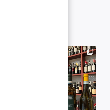
r nyheter
25 år.