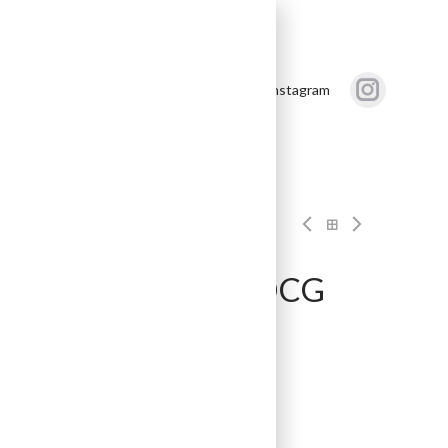
akt
Följ oss på Instagram
lio – Camp Riond DOCG
i Superiore / SB Art