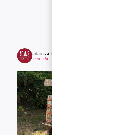
Följ gär
adamsselected
Importör av viner från mindre, personliga familjeägda ving