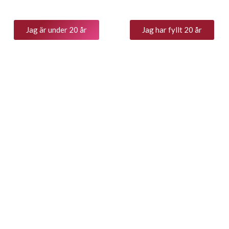
förutsättningarna för att ge bra
mousserande!
viner. Ekfatslagrat på botti, 2500 l.
Gambero Ross
Privatimport
med 3 bicchie
Jag är under 20 år
Jag har fyllt 20 år