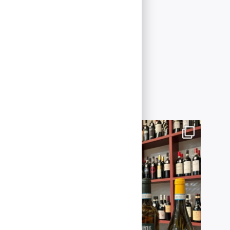
r nyheter
25 år.