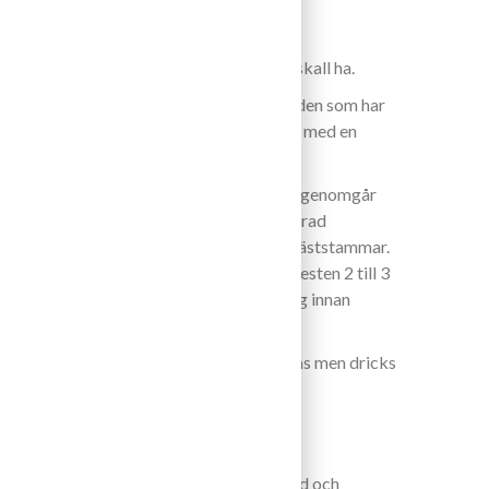
iren och jordmånen i Monforte d´Alba.
linitet som en bra barolo från området skall ha.
Monforte d´Alba med sydöst läge. Vingården som har
h limestone och är planterad 1975 – 2009 med en
taget är 7 ton/Ha.
i månadsskiftet september – oktober. De genomgår
rossning en 8 dagars temperaturkontrollerad
ofermentor. Jäsningen görs på naturliga jäststammar.
på barrique i 24 månader, 20% ny ek och resten 2 till 3
efter skörd. Minst 6 månaders flasklagring innan
ngsbarhet på 10-15 år. Vinner på att lagras men dricks
av rosor, lakrits, rostat kaffe, mörk choklad och