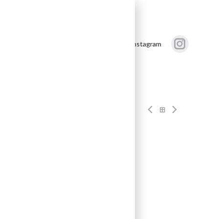
akt
Följ oss på Instagram
lessandria – DOCG
/ SB Art 73985