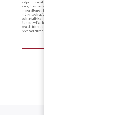
 en
välproducerat vin med fin frukt,
eställs
syra, liten restsötma och
mineraltoner. Torrt med endast
4,3 gr socker/L. Passar till skaldjur
och asiatiska maträtter som drar
åt det syrliga hållet. Fungerar även
bra till friterad bläckfisk med
pressad citron.