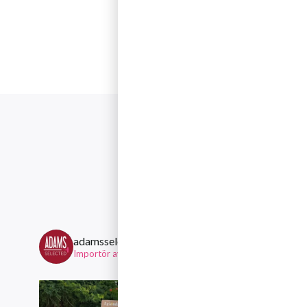
Följ gär
adamsselected
Importör av viner från mindre, personliga familjeägda ving