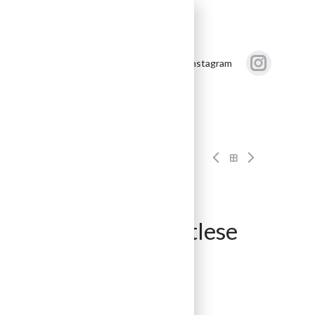
akt
Följ oss på Instagram
rt – Urgestein,
mherr Riesling Spätlese
 Art 70518