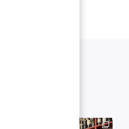
r nyheter
25 år.