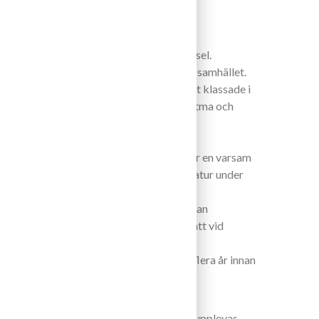
ån vingårdsläget Domherr i Piesport, Mosel.
bergssidan i sydost läge direkt söder om samhället.
osels minsta. Läget här är ett av de högst klassade i
man ett torrare vin med lite lägre restsötma och
skt med ett minimum av påverkan under
rna handplockas i slutet av oktober. Efter en varsam
med naturliga jäststammar vid låg temperatur under
gen på ståltank under minst 6 månader innan
net utan tillsatser. Något svavel är tillsatt vid
barhet.
e år i Maj-Juli. Vinet flasklagras oftast flera år innan
ring. Det kan ligga i källaren 10-15 år.
igt kan det ibland vid öppning av flaskan upplevas