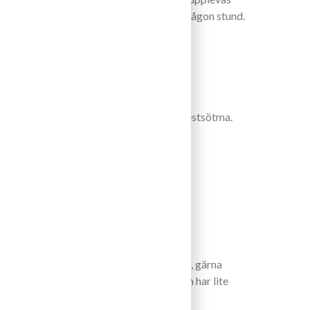
derar i så fall dekantering och luftning någon stund.
eralitet, krutdoft och tropiska frukter.
syra, mycket bra balans och någon lätt restsötma.
med ett fint slut och med bra längd.
ch maträtter som drar åt det syrliga hållet, gärna
ill friterade fisk- och skaldjursrätter som har lite