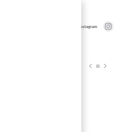
akt
Följ oss på Instagram
rt – Piesporter
 Riesling Spätlese
SB Art 77142