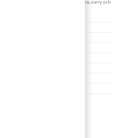
n utmärkt med rätter baserade på ingefära, curry och
9%
2022
Riesling
750 ml
Mosel, Piesport, Tyskland
Reuscher-Haart
77142
aget