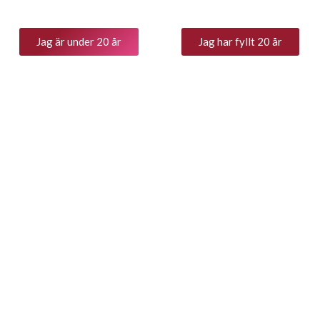
Jag är under 20 år
Jag har fyllt 20 år
 Bourg
Gianfranco Alessandria -
Gianfranco 
C
DOC Langhe Nebbiolo / SB
DOCG Barol
o / SB Art
Art 77292
73985
Langhe Nebbiolo från Monforte d
Barolovin, me
´Alba med kraftfullt uttryck.
barolo från M
Chardonnay med
Tilltalande fräschör av torkade
ha. Vinet spe
 samtidigt
rosor och röda bär. Elegant med
området. Mas
h långt slut.
fina tanniner. Perfekt att dricka ung
toner och långt
krätter. Grillad
men tål även flera år i källaren.
usa kötträtter
en i ny årgång