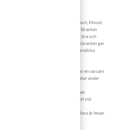
 från vingårdsläget Goldtröpfchen i Piesport, Mosel.
sydläge direkt ovanför samhället Piesport. Branten
ra och skiffer som håller markfukt väldigt bra och
d vattenreserver till vinrankorna. Vingårdsbranten ger
 med mycket kraftfulla, kryddiga och mineraliska
skt med ett minimum av påverkan under
rna handplockas i mitten av oktober. Efter en varsam
med naturliga jäststammar vid låg temperatur under
gen på ståltank under minst 6 månader innan
net utan tillsatser. Något svavel är tillsatt vid
barhet.
e år i Maj-Juli. Vinet flasklagras oftast flera år innan
ring. Kan ligga i källaren 10-15 år.