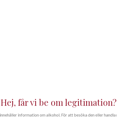
Restaurang
Systembolagets art.: 77142
Hej, får vi be om legitimation?
nehåller information om alkohol. För att besöka den eller handla m