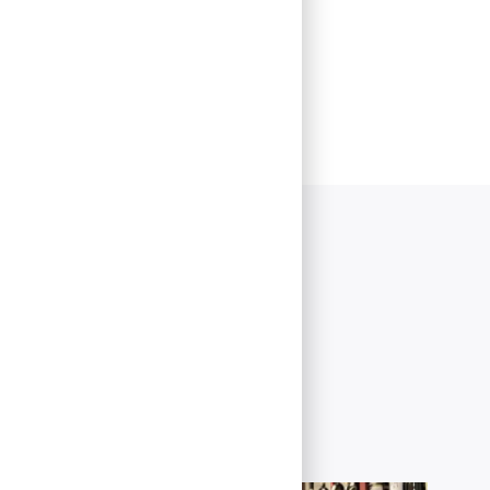
r nyheter
25 år.