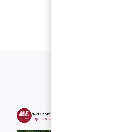
Följ gär
adamsselected
Importör av viner från mindre, personliga familjeägda ving