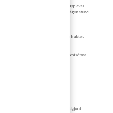
igt kan det ibland vid öppning av flaskan upplevas
derar i så fall dekantering och luftning någon stund.
ineralitet, någon petroleum och tropiska frukter.
balanserat, utjäst med en fin hög syra och restsötma.
ersom vinet är helt utjäst.
iatiska rätter med syra och sötsur smak. Välgjord