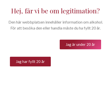
Hej, får vi be om legitimation?
Den här webbplatsen innehåller information om alkohol.
Bocchino – Sponde, DOC
För att besöka den eller handla måste du ha fyllt 20 år.
Monferrato Dolcetto /
Privatimport PI 10421
Jag är under 20 år
188
kr
Jag har fyllt 20 år