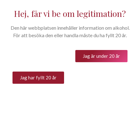
Hej, får vi be om legitimation?
Den här webbplatsen innehåller information om alkohol.
Bocchino – Elyà, DOC Piemonte
För att besöka den eller handla måste du ha fyllt 20 år.
Chardonnay / SB Art 75537
Jag är under 20 år
199
kr
Jag har fyllt 20 år