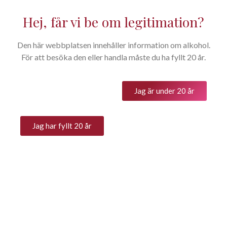
Hej, får vi be om legitimation?
Den här webbplatsen innehåller information om alkohol.
Tenuta Bricco San Giorgio –
För att besöka den eller handla måste du ha fyllt 20 år.
Momparone, DOC Monferrato
Nebbiolo / Privatimport PI
Jag är under 20 år
10906
Jag har fyllt 20 år
245
kr